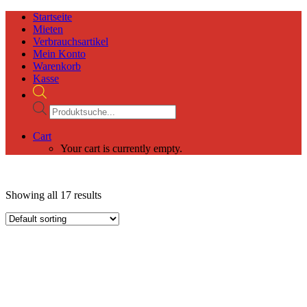
Startseite
Mieten
Verbrauchsartikel
Mein Konto
Warenkorb
Kasse
Products
search
Cart
Your cart is currently empty.
Showing all 17 results