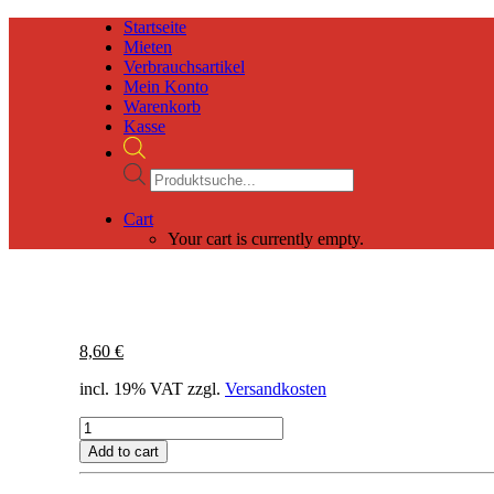
Startseite
Mieten
Verbrauchsartikel
Mein Konto
Warenkorb
Kasse
Products
search
Cart
Your cart is currently empty.
8,60
€
incl. 19% VAT
zzgl.
Versandkosten
Wachs-
Weißblechdosen
Add to cart
mit
Deckel