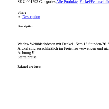
SKU
001792
Categories
Alle Produkte
,
Fackel/Feuerschall
15cm
15
Stunden-
Share
7615
Description
quantity
Description
Wachs- Weißblechdosen mit Deckel 15cm 15 Stunden-761
Artikel sind ausschließlich im Freien zu verwenden und nich
Achtung !!!
Staffelpreise
Related products