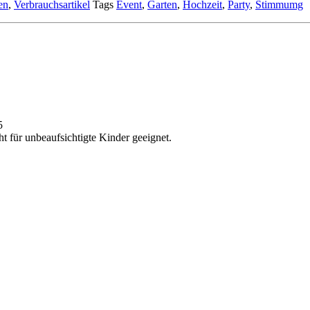
en
,
Verbrauchsartikel
Tags
Event
,
Garten
,
Hochzeit
,
Party
,
Stimmumg
5
t für unbeaufsichtigte Kinder geeignet.